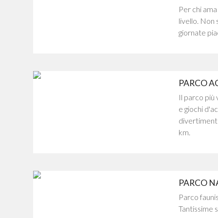
Per chi ama i
livello. Non
giornate piac
PARCO A
Il parco più 
e giochi d'a
divertimento
km.
PARCO N
Parco fauni
Tantissime s