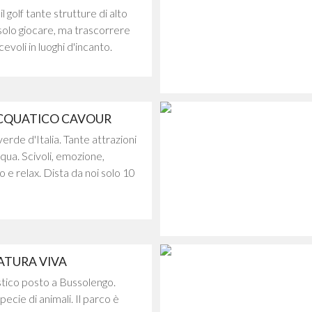
l golf tante strutture di alto
 solo giocare, ma trascorrere
evoli in luoghi d'incanto.
CQUATICO CAVOUR
verde d'Italia. Tante attrazioni
cqua. Scivoli, emozione,
 e relax. Dista da noi solo 10
ATURA VIVA
stico posto a Bussolengo.
pecie di animali. Il parco è