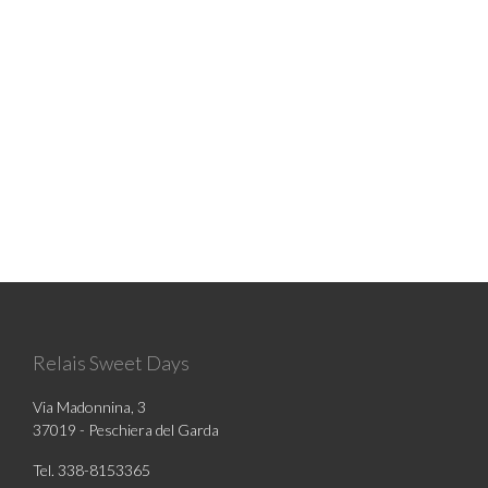
Relais Sweet Days
Via Madonnina, 3
37019 - Peschiera del Garda
Tel. 338-8153365